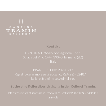
Kontakt
CANTINA TRAMIN Soc. Agricola Coop.
Strada del Vino 144 - 39040 Termeno (BZ)
Italy
P.IVA/C.F.: IT 00120790217
Registro delle imprese di Bolzano, REA:BZ - 32487
kellerei.tramin@pec.rolmail.net
Buche eine Kellereibesichtigung in der Kellerei Tramin:
https://visit.cantinatramin.it/de/607e8bd8eb834e1c60398831?
lang=de